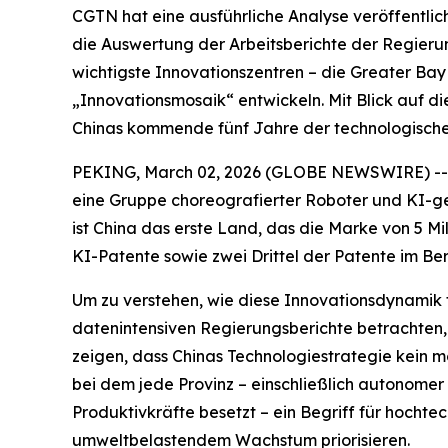
CGTN hat eine ausführliche Analyse veröffentlic
die Auswertung der Arbeitsberichte der Regierun
wichtigste Innovationszentren – die Greater Bay
„Innovationsmosaik“ entwickeln. Mit Blick auf di
Chinas kommende fünf Jahre der technologischen 
PEKING, March 02, 2026 (GLOBE NEWSWIRE) -- Be
eine Gruppe choreografierter Roboter und KI-gen
ist China das erste Land, das die Marke von 5 Mi
KI-Patente sowie zwei Drittel der Patente im Ber
Um zu verstehen, wie diese Innovationsdynamik t
datenintensiven Regierungsberichte betrachten,
zeigen, dass Chinas Technologiestrategie kein m
bei dem jede Provinz – einschließlich autonomer
Produktivkräfte besetzt – ein Begriff für hochte
umweltbelastendem Wachstum priorisieren.