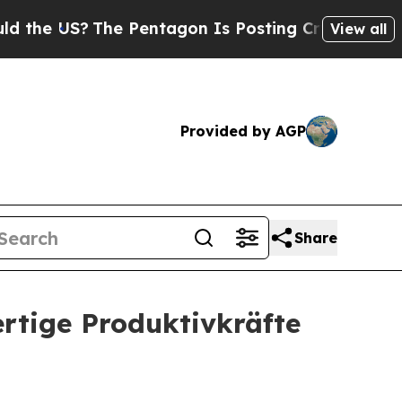
S?
The Pentagon Is Posting Cryptic Biblical Mess
View all
Provided by AGP
Share
rtige Produktivkräfte