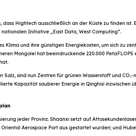
, dass Hightech ausschließlich an der Küste zu finden is
 nationalen Initiative „East Data, West Computing“.
s Klima und ihre günstigen Energiekosten, um sich zu zent
nneren Mongolei hat beeindruckende 220.000 PetaFLOPS e
hat.
er Salz, sind nun Zentren für grünen Wasserstoff und CO₂-
erte Kapazität sauberer Energie in Qinghai inzwischen üb
plan
lisierung jeder Provinz. Shaanxi setzt auf Attosekundenlas
om Oriental Aerospace Port aus gestartet wurden; und Hubei