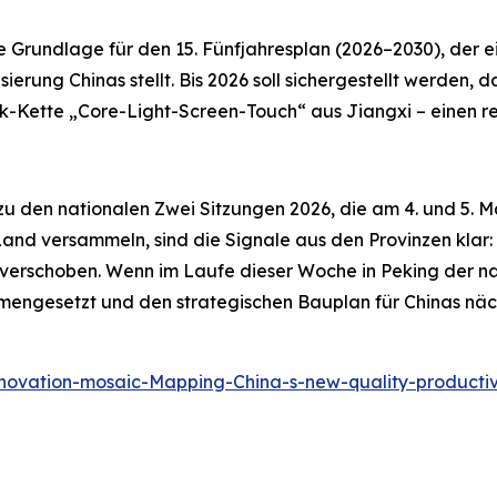
 die Grundlage für den 15. Fünfjahresplan (2026–2030), der
erung Chinas stellt. Bis 2026 soll sichergestellt werden, das
k-Kette „Core-Light-Screen-Touch“ aus Jiangxi – einen resi
 zu den nationalen Zwei Sitzungen 2026, die am 4. und 5. 
nd versammeln, sind die Signale aus den Provinzen klar:
verschoben. Wenn im Laufe dieser Woche in Peking der na
mmengesetzt und den strategischen Bauplan für Chinas näch
novation-mosaic-Mapping-China-s-new-quality-producti