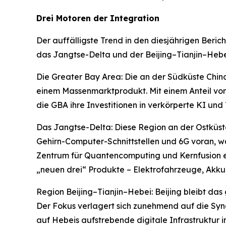
Drei Motoren der Integration
Der auffälligste Trend in den diesjährigen Berich
das Jangtse-Delta und der Beijing–Tianjin–Hebei-
Die Greater Bay Area: Die an der Südküste Chin
einem Massenmarktprodukt. Mit einem Anteil von 
die GBA ihre Investitionen in verkörperte KI und
Das Jangtse-Delta: Diese Region an der Ostküste 
Gehirn-Computer-Schnittstellen und 6G voran, wäh
Zentrum für Quantencomputing und Kernfusion ent
„neuen drei“ Produkte – Elektrofahrzeuge, Akk
Region Beijing–Tianjin–Hebei: Beijing bleibt d
Der Fokus verlagert sich zunehmend auf die Syn
auf Hebeis aufstrebende digitale Infrastruktur i