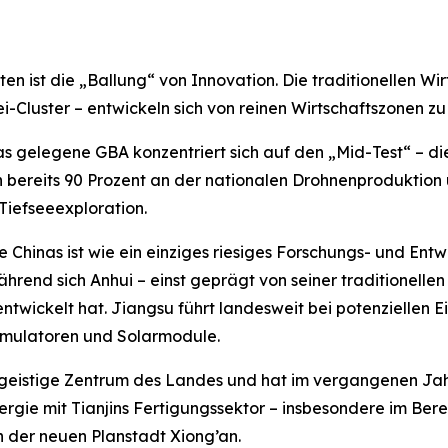
ten ist die „Ballung“ von Innovation. Die traditionellen W
Cluster – entwickeln sich von reinen Wirtschaftszonen zu 
as gelegene GBA konzentriert sich auf den „Mid-Test“ – 
bereits 90 Prozent an der nationalen Drohnenproduktion u
 Tiefseeexploration.
Chinas ist wie ein einziges riesiges Forschungs- und Entw
rend sich Anhui – einst geprägt von seiner traditionellen
wickelt hat. Jiangsu führt landesweit bei potenziellen E
umulatoren und Solarmodule.
as geistige Zentrum des Landes und hat im vergangenen J
ergie mit Tianjins Fertigungssektor – insbesondere im Be
n der neuen Planstadt Xiong’an.