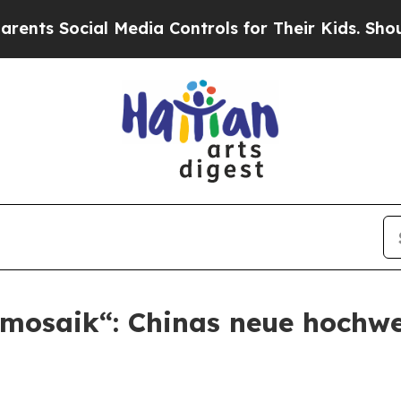
ocial Media Controls for Their Kids. Should the U
mosaik“: Chinas neue hochwe