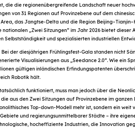
ht, die die regionenübergreifende Landschaft neuer hochw
gen von 31 Regionen auf Provinzebene auf dem chinesische
 Area, das Jangtse-Delta und die Region Beijing–Tianjin–
e nationalen „Zwei Sitzungen“ im Jahr 2026 bietet dieser A
Selbstständigkeit und spezialisierten industriellen Entwi
i der diesjährigen Frühlingsfest-Gala standen nicht Sä
erierte Visualisierungen aus „Seedance 2.0“. Wie ein Spr
llionen gültigen inländischen Erfindungspatenten überschr
eich Robotik hält.
atsächlich funktioniert, muss man jedoch über die Neonlic
 die aus den Zwei Sitzungen auf Provinzebene im ganzen
onolithisches Top-down-Modell mehr ist, sondern ein weit
 Gebiete und regierungsunmittelbarer Städte – ihre eigen
chnologische, hocheffiziente Industrien, die Innovation ge