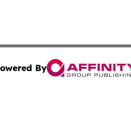
owered By
ubmit Press Release
Terms & Conditions
Copyright/DMCA
s Inc. dba Affinity Group Publishing & Haitian Arts Digest
Cookie Settings / Your Privacy Choices