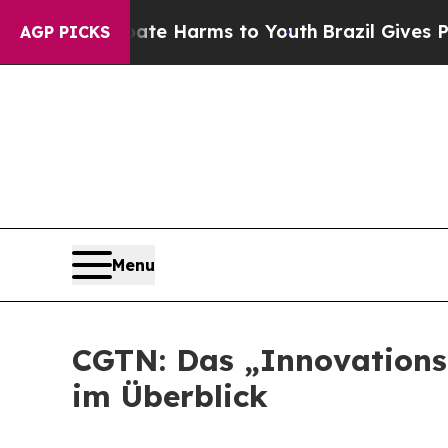
 to Abate Harms to Youth
Brazil Gives Parents S
AGP PICKS
Menu
CGTN: Das „Innovations
im Überblick